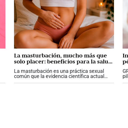
La masturbación, mucho más que
I
solo placer: beneficios para la salud
p
física y mental
La masturbación es una práctica sexual
GR
común que la evidencia científica actual
pi
reconoce como parte saludable de la
pé
 de
sexualidad humana cuando se realiza de
Ce
..
forma equilibrada. Además de producir
(U
placer,...