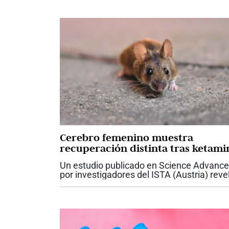
Cerebro femenino muestra
recuperación distinta tras ketami
Un estudio publicado en Science Advanc
por investigadores del ISTA (Austria) reve
diferencias sexuales en la recuperación
cerebral tras la anestesia con ketamina e
ratones. Tras administrar el...