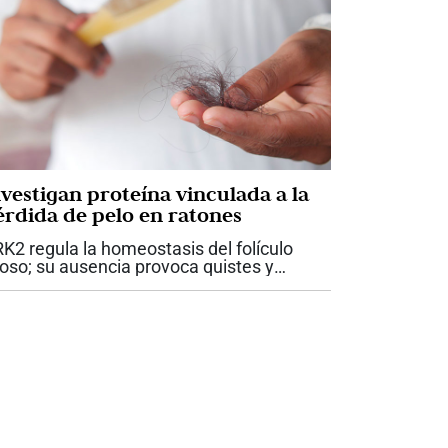
nvestigan proteína vinculada a la
érdida de pelo en ratones
K2 regula la homeostasis del folículo
loso; su ausencia provoca quistes y
rdida de pelo en ratones Un equipo del
ntro de Biología Molecular Severo Ochoa
AM‑CSIC) y del IIS‑Princesa ha...