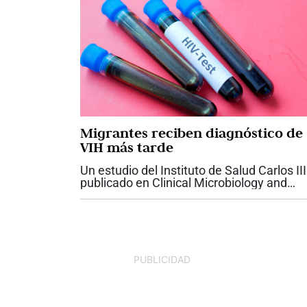
Migrantes reciben diagnóstico de
VIH más tarde
Un estudio del Instituto de Salud Carlos III
publicado en Clinical Microbiology and
Infection encuentra que las personas
migrantes en España son diagnosticadas
VIH con mayor retraso y en estadios más.
PUBLICIDAD