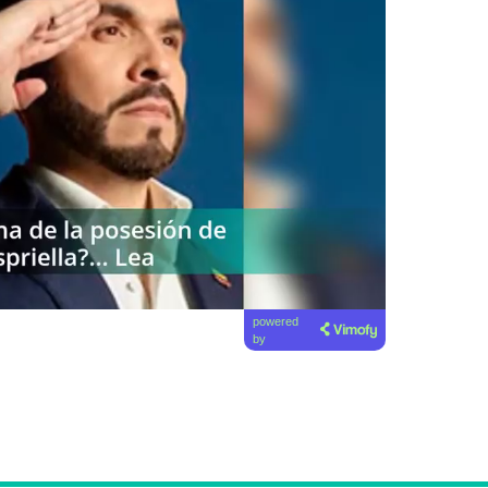
powered
by