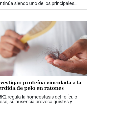
ntinúa siendo uno de los principales
safíos para la salud pública. A pesar de
cadas de evidencia científica que
spalda su seguridad y eficacia, aún...
nvestigan proteína vinculada a la
érdida de pelo en ratones
K2 regula la homeostasis del folículo
loso; su ausencia provoca quistes y
rdida de pelo en ratones Un equipo del
ntro de Biología Molecular Severo Ochoa
AM‑CSIC) y del IIS‑Princesa ha...