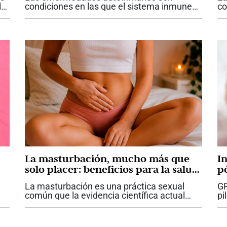
la
condiciones en las que el sistema inmune
co
ataca diferentes órganos del cuerpo.
de
n
Existen aproximadamente 110 diferentes
dé
tipos y se estima que más del 10% de la
re
población...
La masturbación, mucho más que
I
solo placer: beneficios para la salud
p
física y mental
La masturbación es una práctica sexual
GR
común que la evidencia científica actual
pi
reconoce como parte saludable de la
pé
 de
sexualidad humana cuando se realiza de
Ce
..
forma equilibrada. Además de producir
(U