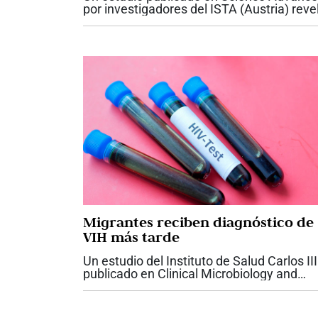
por investigadores del ISTA (Austria) reve
diferencias sexuales en la recuperación
cerebral tras la anestesia con ketamina e
ratones. Tras administrar el...
Migrantes reciben diagnóstico de
VIH más tarde
Un estudio del Instituto de Salud Carlos III
publicado en Clinical Microbiology and
Infection encuentra que las personas
migrantes en España son diagnosticadas
VIH con mayor retraso y en estadios más.