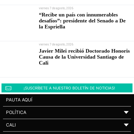
viernes 7 de agosto, 2026
“Recibe un país con innumerables
desafíos”: presidente del Senado a De
la Espriella
viernes 7 de agosto, 2026
Javier Milei recibió Doctorado Honoris
Causa de la Universidad Santiago de
Cali
¡SUSCRÍBETE A NUESTRO BOLETÍN DE NOTICIAS!
PAUTA AQUÍ
POLÍTICA
▼
CALI
▼