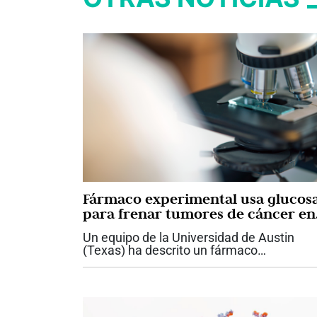
Fármaco experimental usa glucos
para frenar tumores de cáncer en
ratones
Un equipo de la Universidad de Austin
(Texas) ha descrito un fármaco
experimental que obliga a las células
tumorales a consumir más glucosa
mientras bloquea su reserva energética, l
grasa, lo que provoca...