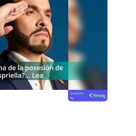
powered
by