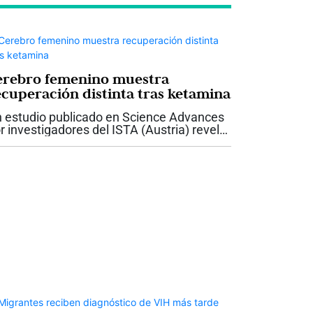
erebro femenino muestra
ecuperación distinta tras ketamina
 estudio publicado en Science Advances
r investigadores del ISTA (Austria) revela
ferencias sexuales en la recuperación
rebral tras la anestesia con ketamina en
tones. Tras administrar el...