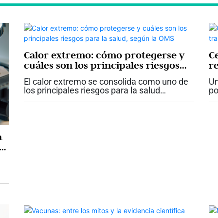
Calor extremo: cómo protegerse y
C
cuáles son los principales riesgos
r
para la salud, según la OMS
El calor extremo se consolida como uno de
Un
los principales riesgos para la salud
po
asociados al cambio climático. La
di
Organización Mundial de la Salud (OMS)
ce
advirtió que el incremento en la
ra
frecuencia,...
a
a