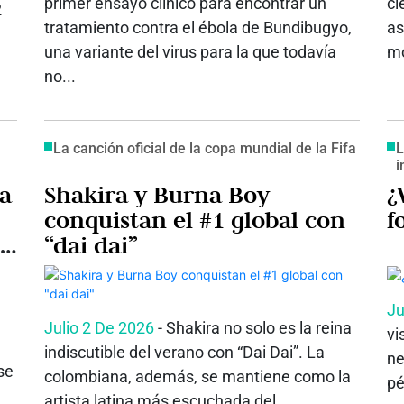
primer ensayo clínico para encontrar un
ci
2
tratamiento contra el ébola de Bundibugyo,
as
una variante del virus para la que todavía
mo
no...
La canción oficial de la copa mundial de la Fifa
L
i
 a
Shakira y Burna Boy
¿
conquistan el #1 global con
f
“dai dai”
Ju
Julio 2 De 2026
- Shakira no solo es la reina
vi
indiscutible del verano con “Dai Dai”. La
ne
se
colombiana, además, se mantiene como la
pé
artista latina más escuchada del...