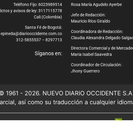
Teléfono Fijo: 6023989514
Rosa María Agudelo Ayerbe
ictos y avisos de ley: 3117115778
Jefe de Redacción:
Cali (Colombia)
Mauricio Ríos Giraldo
Santa Fé de Bogotá:
Coordinadora de Redacción:
epineda@diariooccidente.com.co
Claudia Alexandra Delgado Salga
312-5855537 – 8297713
Directora Comercial y de Mercade
Síganos en:
Maria Isabel Saavedra
Coordinador de Circulación:
Jhony Guerrero
© 1961 - 2026. NUEVO DIARIO OCCIDENTE S.A
rcial, así como su traducción a cualquier idioma 
Ver mapa del sitio
| Desarrollado por: