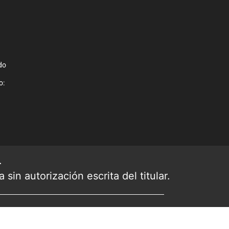
do
o:
.
sin autorización escrita del titular.