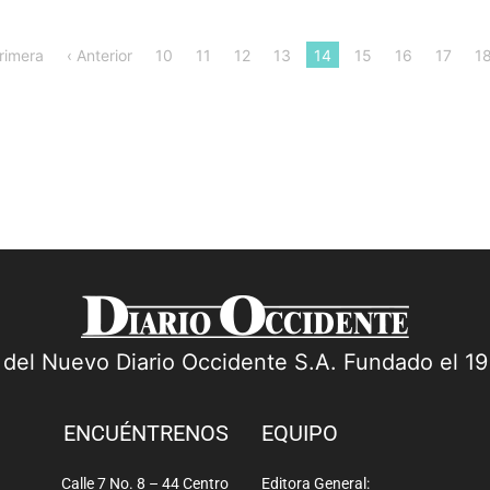
rimera
‹ Anterior
10
11
12
13
14
15
16
17
1
a del Nuevo Diario Occidente S.A. Fundado el 1
ENCUÉNTRENOS
EQUIPO
Calle 7 No. 8 – 44 Centro
Editora General: