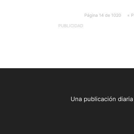
Página 14 de 1020
« P
PUBLICIDAD
Una publicación diari