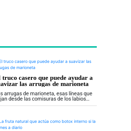
l truco casero que puede ayudar a
uavizar las arrugas de marioneta
s arrugas de marioneta, esas líneas que
jan desde las comisuras de los labios
cia la barbilla, son como las visitas
esperadas: nadie las invitó, pero un día
arecen. No son peligrosas ni...