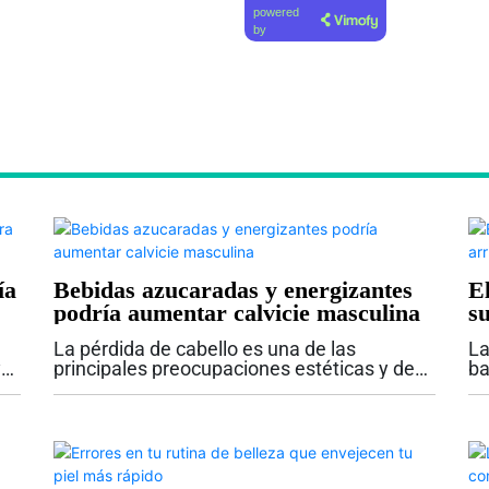
powered
by
ía
Bebidas azucaradas y energizantes
E
podría aumentar calvicie masculina
s
La pérdida de cabello es una de las
La
y
principales preocupaciones estéticas y de
ba
salud entre los hombres a medida que
ha
pasan los años. Aunque la alopecia suele
in
asociarse a factores genéticos, nuevas...
ap