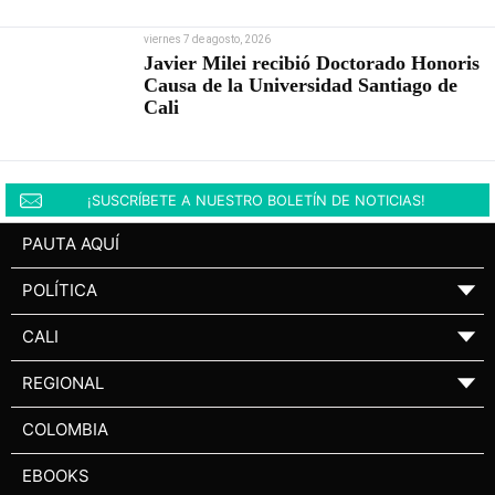
viernes 7 de agosto, 2026
Javier Milei recibió Doctorado Honoris
Causa de la Universidad Santiago de
Cali
¡SUSCRÍBETE A NUESTRO BOLETÍN DE NOTICIAS!
PAUTA AQUÍ
POLÍTICA
▼
CALI
▼
REGIONAL
▼
COLOMBIA
EBOOKS