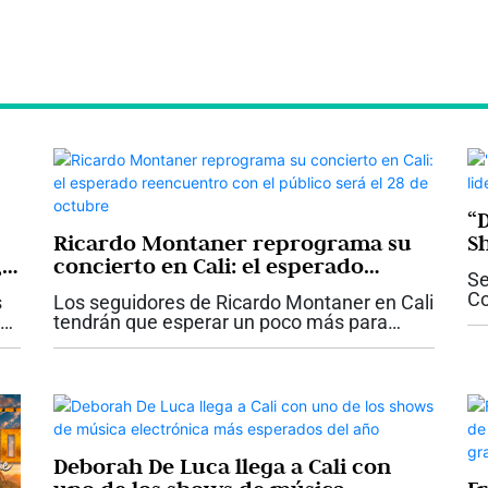
“
Ricardo Montaner reprograma su
S
,
concierto en Cali: el esperado
m
Se
reencuentro con el público será el
Co
s
Los seguidores de Ricardo Montaner en Cali
28 de octubre
in
tendrán que esperar un poco más para
ni
reencontrarse con una de las voces más
qu
el
emblemáticas de la música romántica en
español. La organización del concierto...
Deborah De Luca llega a Cali con