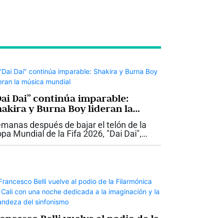
Dai Dai” continúa imparable:
hakira y Burna Boy lideran la
úsica mundial
manas después de bajar el telón de la
pa Mundial de la Fifa 2026, "Dai Dai",
terpretada por Shakira y el artista
geriano Burna Boy, sigue demostrando
e su impacto trasciende el fútbol. La...