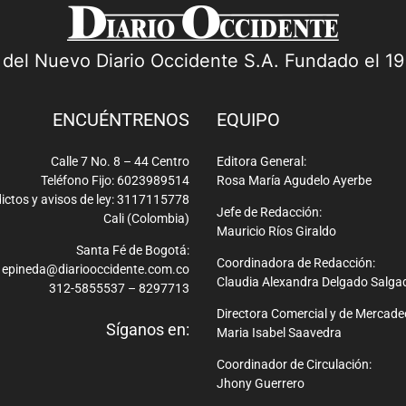
a del Nuevo Diario Occidente S.A. Fundado el 1
ENCUÉNTRENOS
EQUIPO
Calle 7 No. 8 – 44 Centro
Editora General:
Teléfono Fijo: 6023989514
Rosa María Agudelo Ayerbe
ictos y avisos de ley: 3117115778
Jefe de Redacción:
Cali (Colombia)
Mauricio Ríos Giraldo
Santa Fé de Bogotá:
Coordinadora de Redacción:
epineda@diariooccidente.com.co
Claudia Alexandra Delgado Salga
312-5855537 – 8297713
Directora Comercial y de Mercade
Síganos en:
Maria Isabel Saavedra
Coordinador de Circulación:
Jhony Guerrero