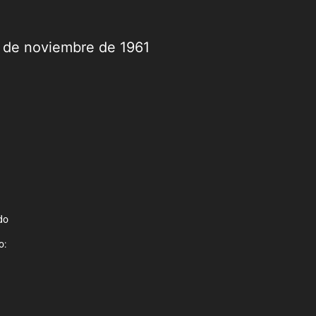
9 de noviembre de 1961
do
o: