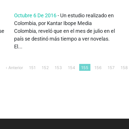
Octubre 6 De 2016
- Un estudio realizado en
Colombia, por Kantar Ibope Media
se
Colombia, reveló que en el mes de julio en el
país se destinó más tiempo a ver novelas.
El...
‹ Anterior
151
152
153
154
155
156
157
158