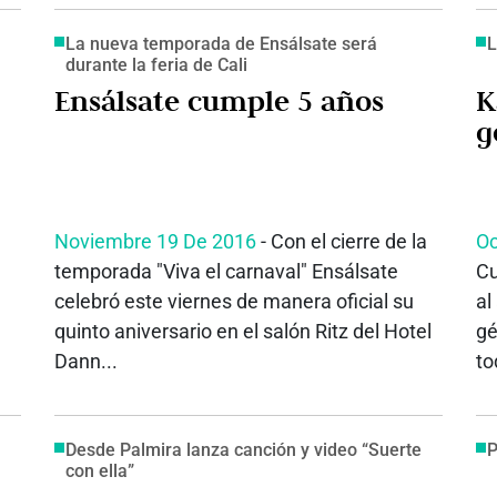
La nueva temporada de Ensálsate será
L
durante la feria de Cali
Ensálsate cumple 5 años
K
g
Noviembre 19 De 2016
- Con el cierre de la
Oc
e
temporada "Viva el carnaval" Ensálsate
Cu
celebró este viernes de manera oficial su
al
quinto aniversario en el salón Ritz del Hotel
gé
Dann...
to
Desde Palmira lanza canción y video “Suerte
P
con ella”