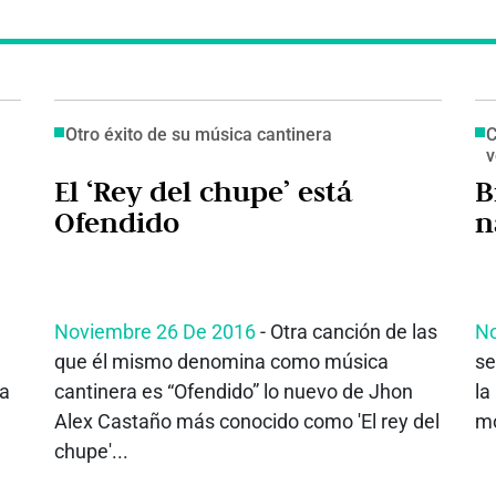
Otro éxito de su música cantinera
C
v
El ‘Rey del chupe’ está
B
Ofendido
n
Noviembre 26 De 2016
- Otra canción de las
No
que él mismo denomina como música
se
ma
cantinera es “Ofendido” lo nuevo de Jhon
la
Alex Castaño más conocido como 'El rey del
mo
chupe'...