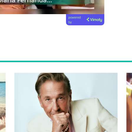
powered
by