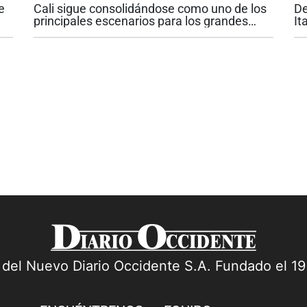
e
Cali sigue consolidándose como uno de los
De
g
principales escenarios para los grandes
It
espectáculos internacionales en Colombia.
Ca
El próximo viernes 4 de septiembre, la
ha
.
capital del Valle del Cauca recibirá a...
fr
a del Nuevo Diario Occidente S.A. Fundado el 1