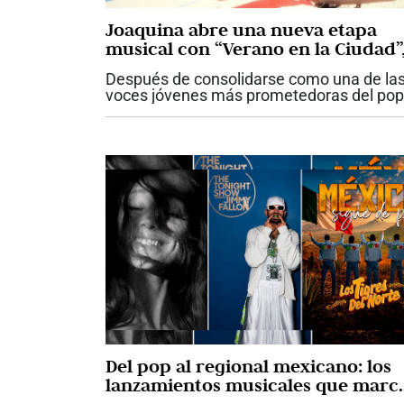
Joaquina abre una nueva etapa
musical con “Verano en la Ciudad”
un himno a la nostalgia y al hogar
Después de consolidarse como una de la
voces jóvenes más prometedoras del pop
latino, la cantautora venezolana Joaquina
inicia un nuevo capítulo en su carrera con 
lanzamiento de “Verano en la...
Del pop al regional mexicano: los
lanzamientos musicales que marc
la semana