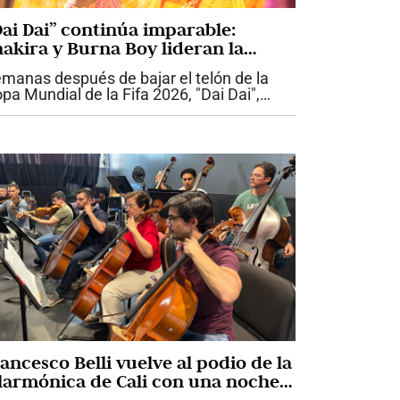
Dai Dai” continúa imparable:
hakira y Burna Boy lideran la
úsica mundial
manas después de bajar el telón de la
pa Mundial de la Fifa 2026, "Dai Dai",
terpretada por Shakira y el artista
geriano Burna Boy, sigue demostrando
e su impacto trasciende el fútbol. La...
ancesco Belli vuelve al podio de la
ilarmónica de Cali con una noche
edicada a la imaginación y la