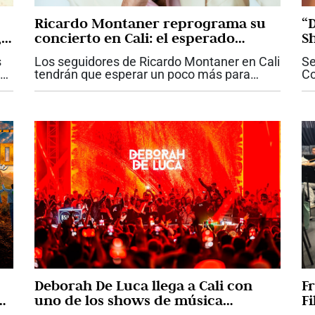
Ricardo Montaner reprograma su
“
,
concierto en Cali: el esperado
S
reencuentro con el público será el
m
s
Los seguidores de Ricardo Montaner en Cali
Se
28 de octubre
tendrán que esperar un poco más para
Co
reencontrarse con una de las voces más
in
el
emblemáticas de la música romántica en
ni
español. La organización del concierto...
qu
Deborah De Luca llega a Cali con
Fr
an
uno de los shows de música
F
electrónica más esperados del año
d