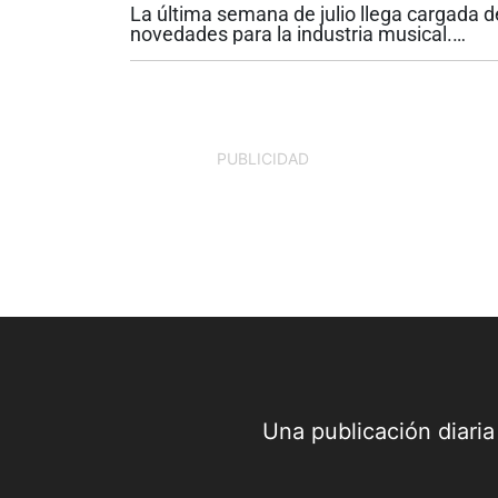
La última semana de julio llega cargada d
novedades para la industria musical.
Mientras una de las mayores estrellas del
pop presenta un nuevo capítulo en su
carrera, uno de los artistas urbanos más..
PUBLICIDAD
Una publicación diari