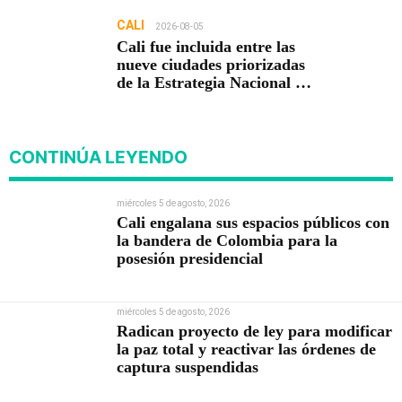
CALI
2026-08-05
Cali fue incluida entre las
nueve ciudades priorizadas
de la Estrategia Nacional de
Seguridad del Gobierno de
Abelardo De la Espriella
CONTINÚA LEYENDO
miércoles 5 de agosto, 2026
Cali engalana sus espacios públicos con
la bandera de Colombia para la
posesión presidencial
miércoles 5 de agosto, 2026
Radican proyecto de ley para modificar
la paz total y reactivar las órdenes de
captura suspendidas