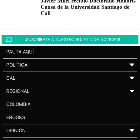
Javier Milei recibió Doctorado Honoris
Causa de la Universidad Santiago de
Cali
¡SUSCRÍBETE A NUESTRO BOLETÍN DE NOTICIAS!
PAUTA AQUÍ
POLÍTICA
▼
CALI
▼
REGIONAL
▼
COLOMBIA
EBOOKS
OPINIÓN
▼