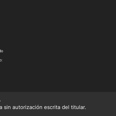
do
o:
.
sin autorización escrita del titular.