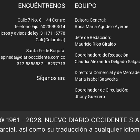
ENCUÉNTRENOS
EQUIPO
Calle 7 No. 8 – 44 Centro
Editora General:
Teléfono Fijo: 6023989514
Rosa María Agudelo Ayerbe
ictos y avisos de ley: 3117115778
Jefe de Redacción:
Cali (Colombia)
Mauricio Ríos Giraldo
Santa Fé de Bogotá:
Coordinadora de Redacción:
epineda@diariooccidente.com.co
Claudia Alexandra Delgado Salga
312-5855537 – 8297713
Directora Comercial y de Mercade
Síganos en:
Maria Isabel Saavedra
Coordinador de Circulación:
Jhony Guerrero
© 1961 - 2026. NUEVO DIARIO OCCIDENTE S.A
rcial, así como su traducción a cualquier idioma 