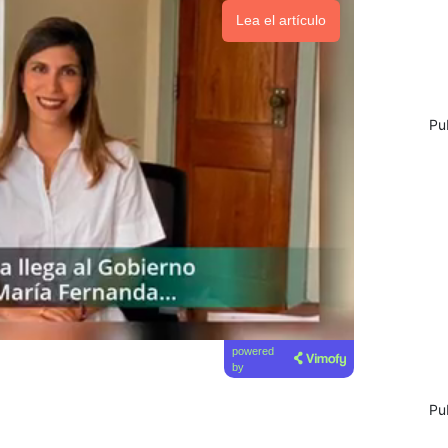
Lea el artículo
Pu
powered
by
Pu