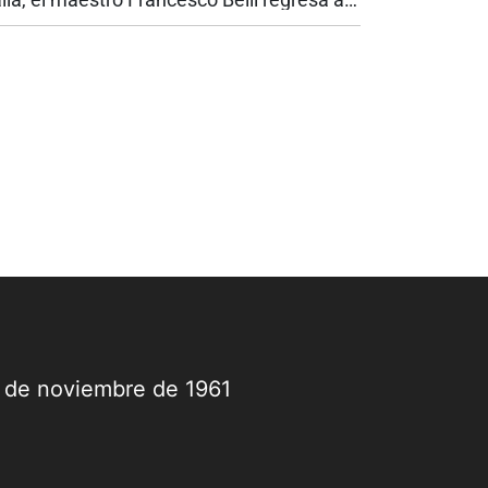
li para reencontrarse con el público que lo
 acompañado durante los últimos años al
ente de la Orquesta...
9 de noviembre de 1961