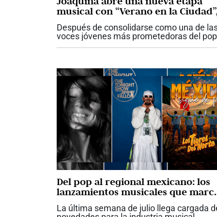
Joaquina abre una nueva etapa
musical con “Verano en la Ciudad”
un himno a la nostalgia y al hogar
Después de consolidarse como una de la
voces jóvenes más prometedoras del pop
latino, la cantautora venezolana Joaquina
inicia un nuevo capítulo en su carrera con 
lanzamiento de “Verano en la...
Del pop al regional mexicano: los
lanzamientos musicales que marc
la semana
La última semana de julio llega cargada d
novedades para la industria musical.