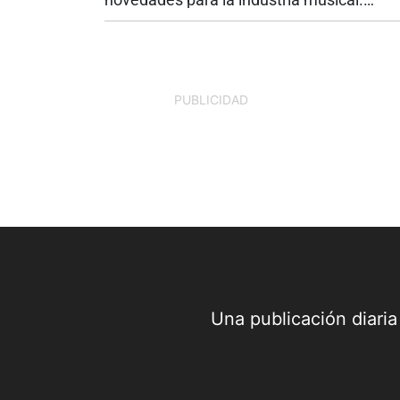
Mientras una de las mayores estrellas del
pop presenta un nuevo capítulo en su
carrera, uno de los artistas urbanos más..
PUBLICIDAD
Una publicación diari