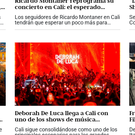
Ricardo Montaner reprograma su
“
,
concierto en Cali: el esperado
S
reencuentro con el público será el
m
s
Los seguidores de Ricardo Montaner en Cali
Se
28 de octubre
tendrán que esperar un poco más para
Co
reencontrarse con una de las voces más
in
el
emblemáticas de la música romántica en
ni
español. La organización del concierto...
qu
Deborah De Luca llega a Cali con
Fr
an
uno de los shows de música
F
electrónica más esperados del año
d
e
Cali sigue consolidándose como uno de los
De
g
principales escenarios para los grandes
It