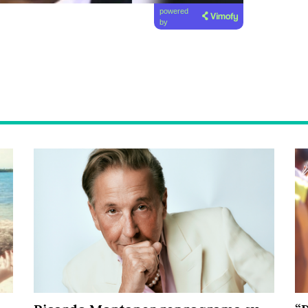
powered
by