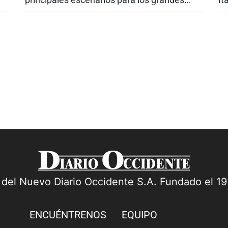
espectáculos internacionales en Colombia.
Ca
El próximo viernes 4 de septiembre, la
ha
.
capital del Valle del Cauca recibirá a...
fr
a del Nuevo Diario Occidente S.A. Fundado el 1
ENCUÉNTRENOS
EQUIPO