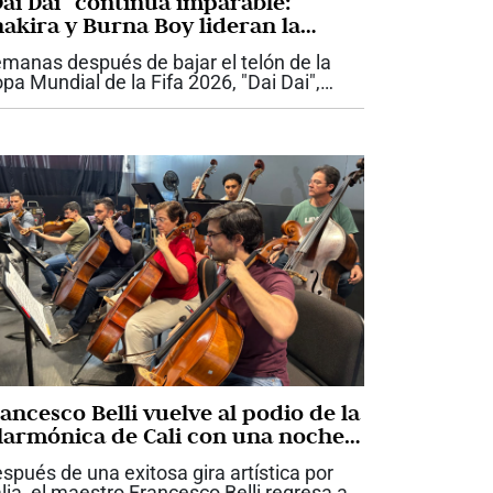
Dai Dai” continúa imparable:
hakira y Burna Boy lideran la
úsica mundial
manas después de bajar el telón de la
pa Mundial de la Fifa 2026, "Dai Dai",
terpretada por Shakira y el artista
geriano Burna Boy, sigue demostrando
e su impacto trasciende el fútbol. La...
ancesco Belli vuelve al podio de la
ilarmónica de Cali con una noche
edicada a la imaginación y la
spués de una exitosa gira artística por
randeza del sinfonismo
alia, el maestro Francesco Belli regresa a