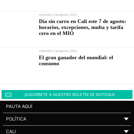
Abelardo De la Espriella
miércoles 5 de agosto, 2026
Día sin carro en Cali este 7 de agosto:
horarios, excepciones, multa y tarifa
cero en el MIO
miércoles 5 de agosto, 2026
El gran ganador del mundial: el
consumo
¡SUSCRÍBETE A NUESTRO BOLETÍN DE NOTICIAS!
PAUTA AQUÍ
POLÍTICA
▼
CALI
▼