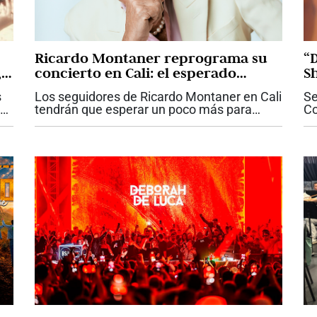
Ricardo Montaner reprograma su
“
,
concierto en Cali: el esperado
S
reencuentro con el público será el
m
s
Los seguidores de Ricardo Montaner en Cali
Se
28 de octubre
tendrán que esperar un poco más para
Co
reencontrarse con una de las voces más
in
el
emblemáticas de la música romántica en
ni
español. La organización del concierto...
qu