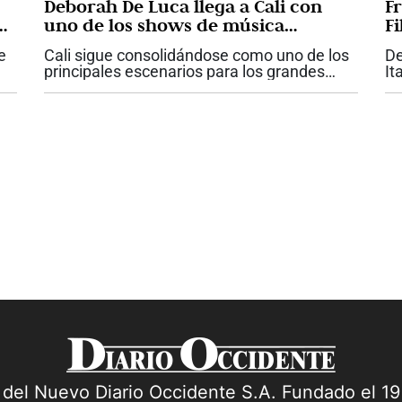
Deborah De Luca llega a Cali con
Fr
an
uno de los shows de música
F
electrónica más esperados del año
d
e
Cali sigue consolidándose como uno de los
De
g
principales escenarios para los grandes
It
espectáculos internacionales en Colombia.
Ca
El próximo viernes 4 de septiembre, la
ha
.
capital del Valle del Cauca recibirá a...
fr
a del Nuevo Diario Occidente S.A. Fundado el 1