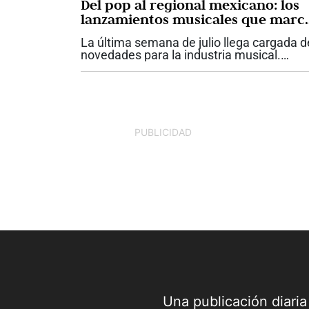
Del pop al regional mexicano: los
lanzamientos musicales que marc
la semana
La última semana de julio llega cargada d
novedades para la industria musical.
Mientras una de las mayores estrellas del
pop presenta un nuevo capítulo en su
carrera, uno de los artistas urbanos más..
PUBLICIDAD
Una publicación diari