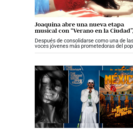
Joaquina abre una nueva etapa
musical con “Verano en la Ciudad”
un himno a la nostalgia y al hogar
Después de consolidarse como una de la
voces jóvenes más prometedoras del pop
latino, la cantautora venezolana Joaquina
inicia un nuevo capítulo en su carrera con 
lanzamiento de “Verano en la...