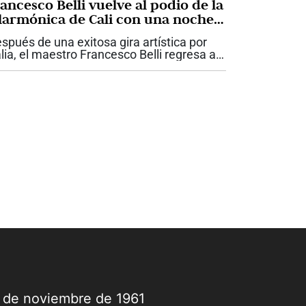
ancesco Belli vuelve al podio de la
ilarmónica de Cali con una noche
edicada a la imaginación y la
spués de una exitosa gira artística por
randeza del sinfonismo
alia, el maestro Francesco Belli regresa a
li para reencontrarse con el público que lo
 acompañado durante los últimos años al
ente de la Orquesta...
9 de noviembre de 1961