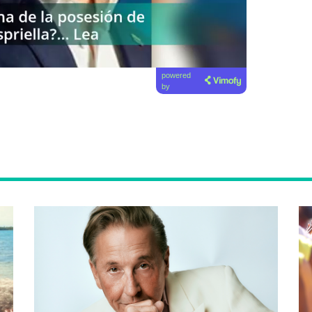
powered
by