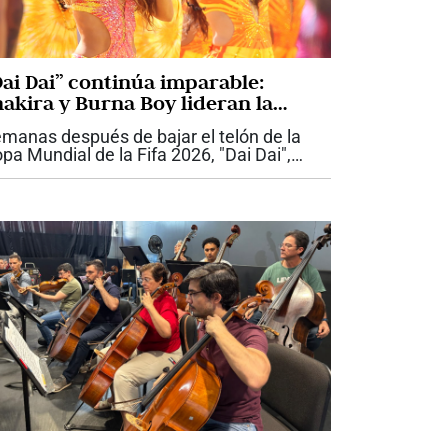
Dai Dai” continúa imparable:
hakira y Burna Boy lideran la
úsica mundial
manas después de bajar el telón de la
pa Mundial de la Fifa 2026, "Dai Dai",
terpretada por Shakira y el artista
geriano Burna Boy, sigue demostrando
e su impacto trasciende el fútbol. La...