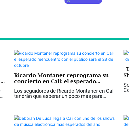
by
“
Ricardo Montaner reprograma su
S
,
concierto en Cali: el esperado
m
Se
reencuentro con el público será el
Co
s
Los seguidores de Ricardo Montaner en Cali
28 de octubre
in
tendrán que esperar un poco más para
ni
reencontrarse con una de las voces más
qu
el
emblemáticas de la música romántica en
español. La organización del concierto...