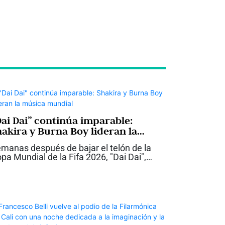
Dai Dai” continúa imparable:
hakira y Burna Boy lideran la
úsica mundial
manas después de bajar el telón de la
pa Mundial de la Fifa 2026, "Dai Dai",
terpretada por Shakira y el artista
geriano Burna Boy, sigue demostrando
e su impacto trasciende el fútbol. La...