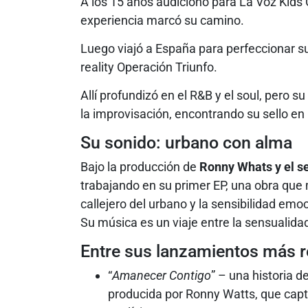
A los 15 años audicionó para La Voz Kids C
experiencia marcó su camino.
Luego viajó a España para perfeccionar s
reality Operación Triunfo.
Allí profundizó en el R&B y el soul, pero su 
la improvisación, encontrando su sello en 
Su sonido: urbano con alma
Bajo la producción de
Ronny Whats y el s
trabajando en su primer EP, una obra que 
callejero del urbano y la sensibilidad emoc
Su música es un viaje entre la sensualidad 
Entre sus lanzamientos más r
“
Amanecer Contigo
” – una historia 
producida por Ronny Watts, que captu