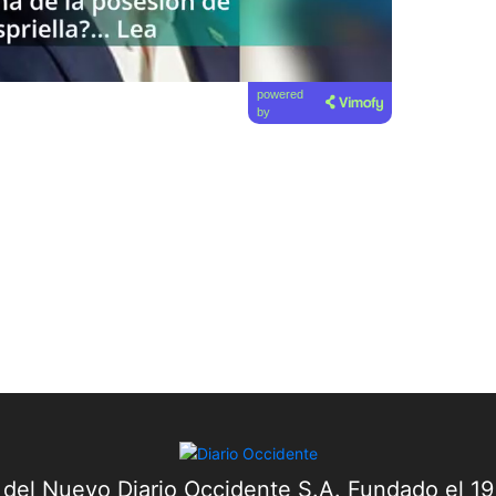
powered
by
a del Nuevo Diario Occidente S.A. Fundado el 1