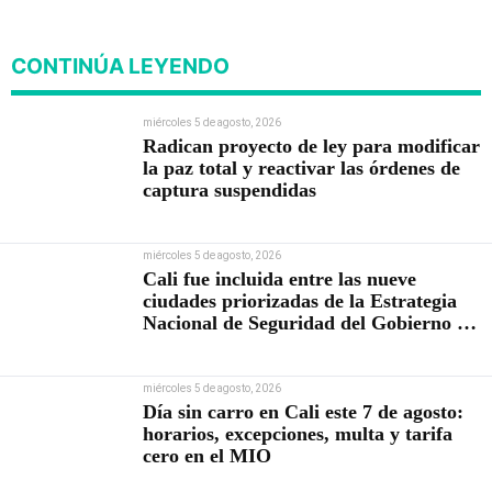
Abelardo De la Espriella
CONTINÚA LEYENDO
miércoles 5 de agosto, 2026
Radican proyecto de ley para modificar
la paz total y reactivar las órdenes de
captura suspendidas
miércoles 5 de agosto, 2026
Cali fue incluida entre las nueve
ciudades priorizadas de la Estrategia
Nacional de Seguridad del Gobierno de
Abelardo De la Espriella
miércoles 5 de agosto, 2026
Día sin carro en Cali este 7 de agosto:
horarios, excepciones, multa y tarifa
cero en el MIO