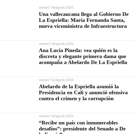
viernes 7 de agosto, 2026
Una vallecaucana llega al Gobierno De
La Espriella: María Fernanda Santa,
nueva viceministra de Infraestructura
viernes 7 de agosto, 2026
Ana Lucía Pineda: vea quién es la
discreta y elegante primera dama que
acompaña a Abelardo De La Espriella
viernes 7 de agosto, 2026
Abelardo de la Espriella asumió la
Presidencia en Cali y anunció ofensiva
contra el crimen y la corrupción
viernes 7 de agosto, 2026
“Recibe un país con innumerables
desafíos”: presidente del Senado a De