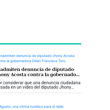
nadmiten denuncia de diputado
hony Acosta contra la gobernadora
ilian Francisca Toro
r considerar que una denuncia ciudadana
sada en un video del diputado Jhony
osta “no tenía fundamento”, la Fiscalía
legada ante la Corte Suprema de Justicia
admitió dicha denuncia. Esta es...