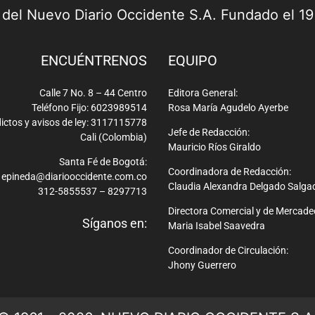
a del Nuevo Diario Occidente S.A. Fundado el 1
ENCUÉNTRENOS
EQUIPO
Calle 7 No. 8 – 44 Centro
Editora General:
Teléfono Fijo: 6023989514
Rosa María Agudelo Ayerbe
ictos y avisos de ley: 3117115778
Jefe de Redacción:
Cali (Colombia)
Mauricio Ríos Giraldo
Santa Fé de Bogotá:
Coordinadora de Redacción:
epineda@diariooccidente.com.co
Claudia Alexandra Delgado Salga
312-5855537 – 8297713
Directora Comercial y de Mercade
Síganos en:
Maria Isabel Saavedra
Coordinador de Circulación:
Jhony Guerrero