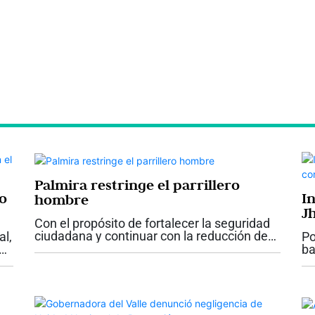
Palmira restringe el parrillero
jo
I
hombre
J
Con el propósito de fortalecer la seguridad
D
ciudadana y continuar con la reducción de
al,
Po
los índices de criminalidad, el alcalde de
ba
Palmira, Víctor Manuel Ramos Vergara,
Ac
firmó el Decreto No. 142, mediante el...
rdo
de
in