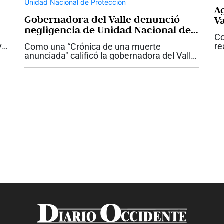
Ag
Gobernadora del Valle denunció
Va
negligencia de Unidad Nacional de
Co
Protección
val
re
Como una “Crónica de una muerte
Va
anunciada" calificó la gobernadora del Valle,
ro
mi
Dilian Francisca Toro el crimen del
de
gobernador indígena Julián Gutiérrez, quien
fue asesinado este fin de semana en un...