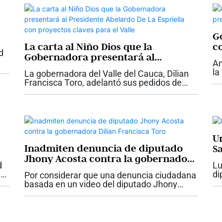
Go
La carta al Niño Dios que la
c
d
Gobernadora presentará al
An
Presidente Abelardo De La Espriella
la
La gobernadora del Valle del Cauca, Dilian
con proyectos claves para el Valle
su
Francisca Toro, adelantó sus pedidos de
ar
Navidad y le presentará una carta del Niño
De
Dios al presidente Abelardo De La Espriella,
con las necesidades urgentes de la...
U
Inadmiten denuncia de diputado
S
Jhony Acosta contra la gobernadora
d
Lu
Dilian Francisca Toro
e
di
Por considerar que una denuncia ciudadana
en
basada en un video del diputado Jhony
go
Acosta “no tenía fundamento”, la Fiscalía
pi
delegada ante la Corte Suprema de Justicia
inadmitió dicha denuncia. Esta es...