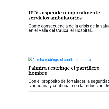
HUV suspende temporalmente
servicios ambulatorios
Como consecuencia de la crisis de la salu
en el Valle del Cauca, el Hospital
Universitario del Valle anunció la
suspensión temporal de los servicios
ambulatorios contratados y de las nuevas
atenciones para...
Palmira restringe el parrillero
hombre
Con el propósito de fortalecer la segurida
ciudadana y continuar con la reducción d
los índices de criminalidad, el alcalde de
Palmira, Víctor Manuel Ramos Vergara,
firmó el Decreto No. 142, mediante el...