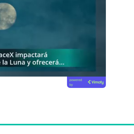
powered
by