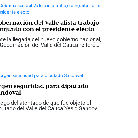
bernación del Valle alista trabajo
onjunto con el presidente electo
te la llegada del nuevo gobierno nacional,
 Gobernación del Valle del Cauca reiteró
 disposición para trabajar de manera
ticulada con el presidente electo Abelardo
 la Espriella, con el propósito...
rgen seguridad para diputado
andoval
ego del atentado de que fue objeto el
putado del Valle del Cauca Yesid Sandoval
 la antigua vía entre Cali y Yumbo, la
bernadora del Valle, Dilian Francisca Toro
dió garantías de seguridad para el...