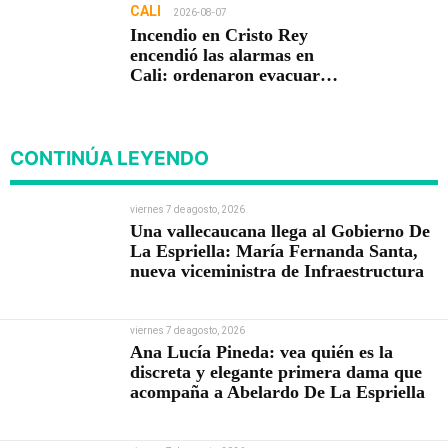
CALI
2026-08-07
Incendio en Cristo Rey
encendió las alarmas en
Cali: ordenaron evacuar
viviendas
CONTINÚA LEYENDO
viernes 7 de agosto, 2026
Una vallecaucana llega al Gobierno De
La Espriella: María Fernanda Santa,
nueva viceministra de Infraestructura
viernes 7 de agosto, 2026
Ana Lucía Pineda: vea quién es la
discreta y elegante primera dama que
acompaña a Abelardo De La Espriella