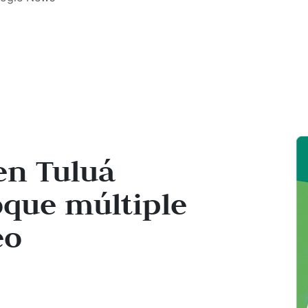
 en Tuluá
que múltiple
eo