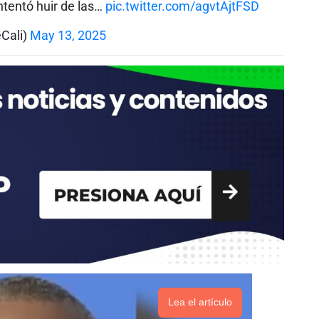
ntentó huir de las…
pic.twitter.com/agvtAjtFSD
eCali)
May 13, 2025
Lea el artículo