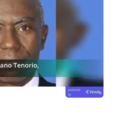
powered
by