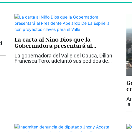
La carta al Niño Dios que la
d
Gobernadora presentará al
Presidente Abelardo De La Espriella
La gobernadora del Valle del Cauca, Dilian
con proyectos claves para el Valle
Francisca Toro, adelantó sus pedidos de
Navidad y le presentará una carta del Niño
Dios al presidente Abelardo De La Espriella,
con las necesidades urgentes de la...
Go
c
An
la
su
ar
De