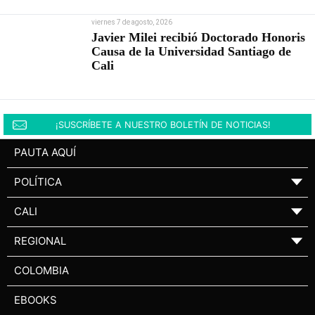
viernes 7 de agosto, 2026
Javier Milei recibió Doctorado Honoris
Causa de la Universidad Santiago de
Cali
¡SUSCRÍBETE A NUESTRO BOLETÍN DE NOTICIAS!
PAUTA AQUÍ
POLÍTICA
▼
CALI
▼
REGIONAL
▼
COLOMBIA
EBOOKS