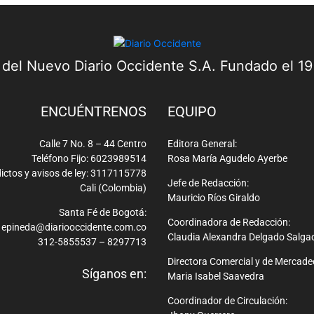
a del Nuevo Diario Occidente S.A. Fundado el 1
ENCUÉNTRENOS
EQUIPO
Calle 7 No. 8 – 44 Centro
Editora General:
Teléfono Fijo: 6023989514
Rosa María Agudelo Ayerbe
ictos y avisos de ley: 3117115778
Jefe de Redacción:
Cali (Colombia)
Mauricio Ríos Giraldo
Santa Fé de Bogotá:
Coordinadora de Redacción:
epineda@diariooccidente.com.co
Claudia Alexandra Delgado Salga
312-5855537 – 8297713
Directora Comercial y de Mercade
Síganos en:
Maria Isabel Saavedra
Coordinador de Circulación: