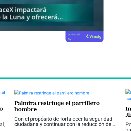
powered
by
Palmira restringe el parrillero
jo
I
hombre
J
Con el propósito de fortalecer la seguridad
D
ciudadana y continuar con la reducción de
al,
Po
los índices de criminalidad, el alcalde de
ba