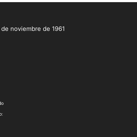
9 de noviembre de 1961
do
o: