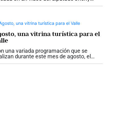
osta “no tenía fundamento”, la Fiscalía
legada ante la Corte Suprema de Justicia
admitió dicha denuncia. Esta es...
osto, una vitrina turística para el
lle
n una variada programación que se
alizan durante este mes de agosto, el
lle del Cauca espera recibir a más de 300
l visitantes. Durante este mes, además
 la posesión del presidente Abelardo de...