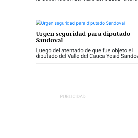
su disposición para trabajar de manera
articulada con el presidente electo Abela
De la Espriella, con el propósito...
Urgen seguridad para diputado
Sandoval
Luego del atentado de que fue objeto el
diputado del Valle del Cauca Yesid Sando
en la antigua vía entre Cali y Yumbo, la
gobernadora del Valle, Dilian Francisca To
pidió garantías de seguridad para el...
PUBLICIDAD