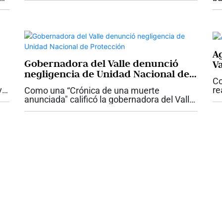
Palmira, Víctor Manuel Ramos Vergara,
Ac
firmó el Decreto No. 142, mediante el...
rdo
de
in
Ag
Gobernadora del Valle denunció
Va
negligencia de Unidad Nacional de
Co
Protección
val
re
Como una “Crónica de una muerte
Va
anunciada" calificó la gobernadora del Valle,
ro
mi
Dilian Francisca Toro el crimen del
de
gobernador indígena Julián Gutiérrez, quien
fue asesinado este fin de semana en un...