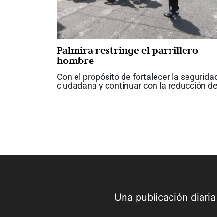
Palmira restringe el parrillero
hombre
Con el propósito de fortalecer la segurida
ciudadana y continuar con la reducción d
los índices de criminalidad, el alcalde de
Palmira, Víctor Manuel Ramos Vergara,
firmó el Decreto No. 142, mediante el...
Una publicación diari