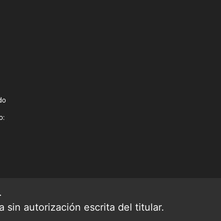
do
o:
.
sin autorización escrita del titular.