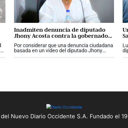
Inadmiten denuncia de diputado
U
Jhony Acosta contra la gobernadora
S
Dilian Francisca Toro
d
Por considerar que una denuncia ciudadana
Lu
e
basada en un video del diputado Jhony
di
Acosta “no tenía fundamento”, la Fiscalía
en
delegada ante la Corte Suprema de Justicia
go
inadmitió dicha denuncia. Esta es...
pi
a del Nuevo Diario Occidente S.A. Fundado el 1