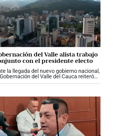
bernación del Valle alista trabajo
onjunto con el presidente electo
te la llegada del nuevo gobierno nacional,
 Gobernación del Valle del Cauca reiteró
 disposición para trabajar de manera
ticulada con el presidente electo Abelardo
 la Espriella, con el propósito...