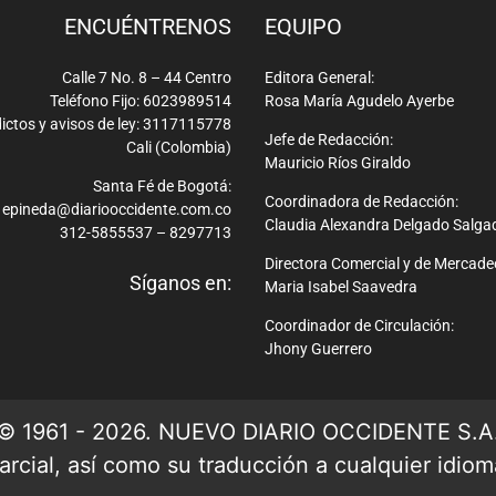
ENCUÉNTRENOS
EQUIPO
Calle 7 No. 8 – 44 Centro
Editora General:
Teléfono Fijo: 6023989514
Rosa María Agudelo Ayerbe
ictos y avisos de ley: 3117115778
Jefe de Redacción:
Cali (Colombia)
Mauricio Ríos Giraldo
Santa Fé de Bogotá:
Coordinadora de Redacción:
epineda@diariooccidente.com.co
Claudia Alexandra Delgado Salga
312-5855537 – 8297713
Directora Comercial y de Mercade
Síganos en:
Maria Isabel Saavedra
Coordinador de Circulación:
Jhony Guerrero
© 1961 - 2026. NUEVO DIARIO OCCIDENTE S.A
rcial, así como su traducción a cualquier idioma 