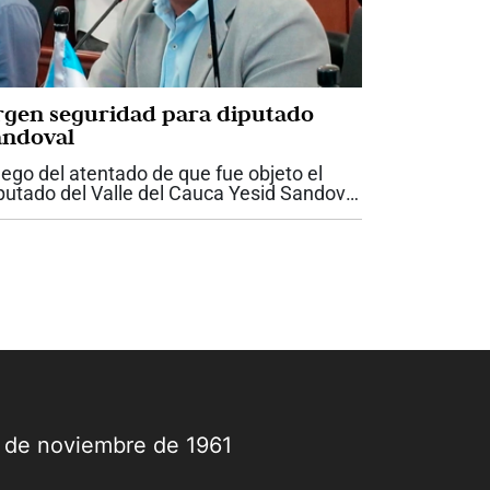
rgen seguridad para diputado
andoval
ego del atentado de que fue objeto el
putado del Valle del Cauca Yesid Sandoval
 la antigua vía entre Cali y Yumbo, la
bernadora del Valle, Dilian Francisca Toro
dió garantías de seguridad para el...
9 de noviembre de 1961