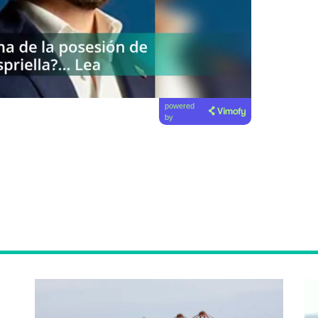
powered
by