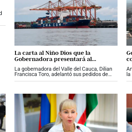
d
La carta al Niño Dios que la
Go
Gobernadora presentará al
c
Presidente Abelardo De La Espriella
La gobernadora del Valle del Cauca, Dilian
An
con proyectos claves para el Valle
Francisca Toro, adelantó sus pedidos de
la
Navidad y le presentará una carta del Niño
su
Dios al presidente Abelardo De La Espriella,
ar
con las necesidades urgentes de la...
De