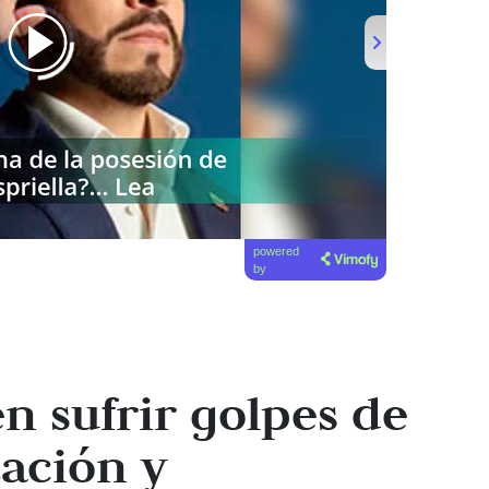
powered
by
 sufrir golpes de
tación y