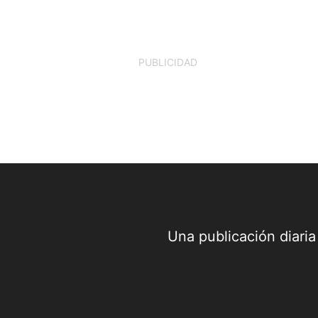
Palmira, Víctor Manuel Ramos Vergara,
firmó el Decreto No. 142, mediante el...
PUBLICIDAD
Una publicación diari