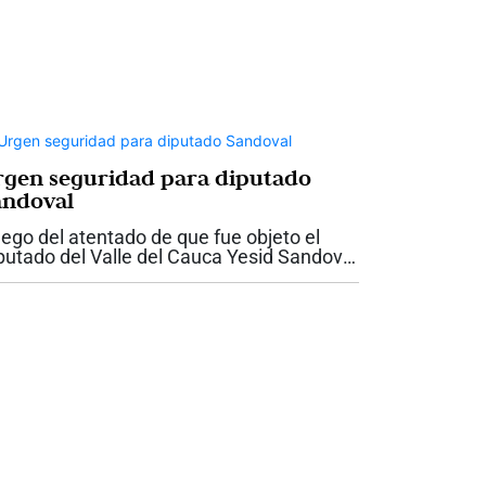
rgen seguridad para diputado
andoval
ego del atentado de que fue objeto el
putado del Valle del Cauca Yesid Sandoval
 la antigua vía entre Cali y Yumbo, la
bernadora del Valle, Dilian Francisca Toro
dió garantías de seguridad para el...