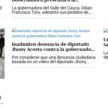
Presidente Abelardo De La Espriella
d
La gobernadora del Valle del Cauca, Dilian
con proyectos claves para el Valle
Francisca Toro, adelantó sus pedidos de
Navidad y le presentará una carta del Niño
Dios al presidente Abelardo De La Espriella,
con las necesidades urgentes de la...
U
Inadmiten denuncia de diputado
S
Jhony Acosta contra la gobernadora
Lu
Dilian Francisca Toro
di
Por considerar que una denuncia ciudadana
en
basada en un video del diputado Jhony
go
Acosta “no tenía fundamento”, la Fiscalía
pi
delegada ante la Corte Suprema de Justicia
inadmitió dicha denuncia. Esta es...
d
e