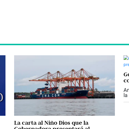
Go
c
An
la
su
ar
De
La carta al Niño Dios que la
Gobernadora presentará al