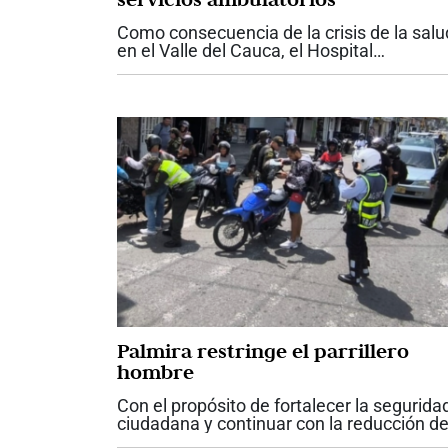
Como consecuencia de la crisis de la salu
en el Valle del Cauca, el Hospital
Universitario del Valle anunció la
suspensión temporal de los servicios
ambulatorios contratados y de las nuevas
atenciones para...
Palmira restringe el parrillero
hombre
Con el propósito de fortalecer la segurida
ciudadana y continuar con la reducción d
los índices de criminalidad, el alcalde de