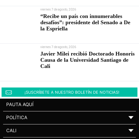
viernes 7 de agosto, 2026
“Recibe un país con innumerables
desafíos”: presidente del Senado a De
la Espriella
viernes 7 de agosto, 2026
Javier Milei recibió Doctorado Honoris
Causa de la Universidad Santiago de
Cali
¡SUSCRÍBETE A NUESTRO BOLETÍN DE NOTICIAS!
PAUTA AQUÍ
POLÍTICA
▼
CALI
▼