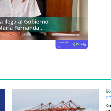
powered
by
Go
c