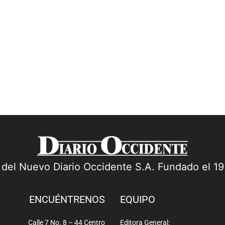
pi
delegada ante la Corte Suprema de Justicia
inadmitió dicha denuncia. Esta es...
a del Nuevo Diario Occidente S.A. Fundado el 1
ENCUÉNTRENOS
EQUIPO
Calle 7 No. 8 – 44 Centro
Editora General: