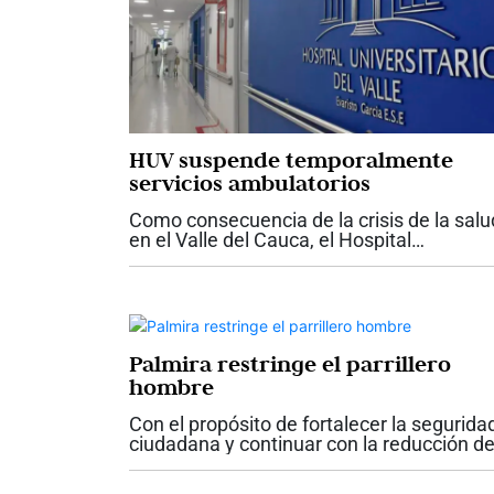
HUV suspende temporalmente
servicios ambulatorios
Como consecuencia de la crisis de la salu
en el Valle del Cauca, el Hospital
Universitario del Valle anunció la
suspensión temporal de los servicios
ambulatorios contratados y de las nuevas
atenciones para...
Palmira restringe el parrillero
hombre
Con el propósito de fortalecer la segurida
ciudadana y continuar con la reducción d
los índices de criminalidad, el alcalde de
Palmira, Víctor Manuel Ramos Vergara,