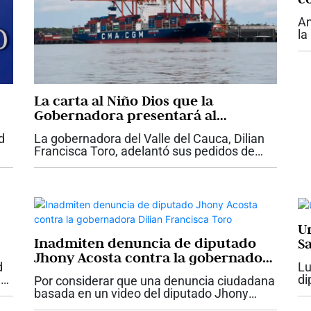
An
la
su
ar
De
La carta al Niño Dios que la
Gobernadora presentará al
Presidente Abelardo De La Espriella
d
La gobernadora del Valle del Cauca, Dilian
con proyectos claves para el Valle
Francisca Toro, adelantó sus pedidos de
Navidad y le presentará una carta del Niño
Dios al presidente Abelardo De La Espriella,
con las necesidades urgentes de la...
U
Inadmiten denuncia de diputado
S
Jhony Acosta contra la gobernadora
d
Lu
Dilian Francisca Toro
e
di
Por considerar que una denuncia ciudadana
en
basada en un video del diputado Jhony
go
Acosta “no tenía fundamento”, la Fiscalía