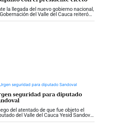
te la llegada del nuevo gobierno nacional,
 Gobernación del Valle del Cauca reiteró
 disposición para trabajar de manera
ticulada con el presidente electo Abelardo
 la Espriella, con el propósito...
rgen seguridad para diputado
andoval
ego del atentado de que fue objeto el
putado del Valle del Cauca Yesid Sandoval
 la antigua vía entre Cali y Yumbo, la
bernadora del Valle, Dilian Francisca Toro