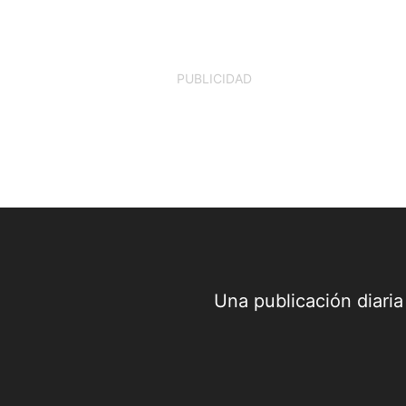
firmó el Decreto No. 142, mediante el...
PUBLICIDAD
Una publicación diari