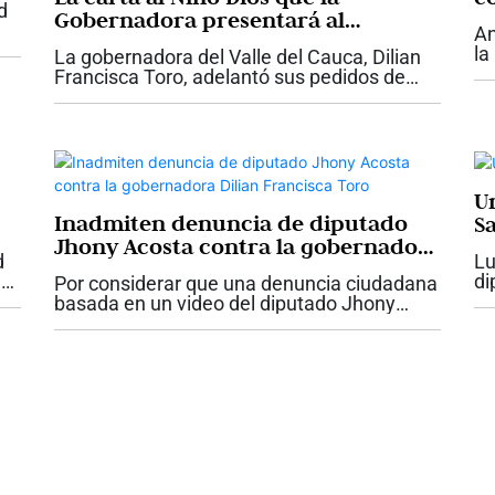
d
Gobernadora presentará al
An
Presidente Abelardo De La Espriella
la
La gobernadora del Valle del Cauca, Dilian
con proyectos claves para el Valle
su
Francisca Toro, adelantó sus pedidos de
ar
Navidad y le presentará una carta del Niño
De
Dios al presidente Abelardo De La Espriella,
con las necesidades urgentes de la...
U
Inadmiten denuncia de diputado
S
Jhony Acosta contra la gobernadora
d
Lu
Dilian Francisca Toro
e
di
Por considerar que una denuncia ciudadana
en
basada en un video del diputado Jhony
go
Acosta “no tenía fundamento”, la Fiscalía
pi
delegada ante la Corte Suprema de Justicia
inadmitió dicha denuncia. Esta es...