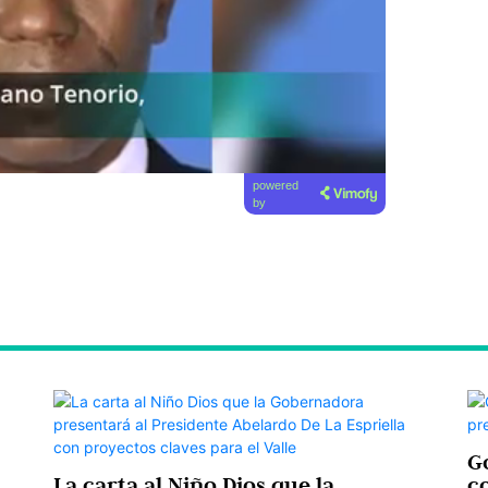
powered
by
Go
La carta al Niño Dios que la
c