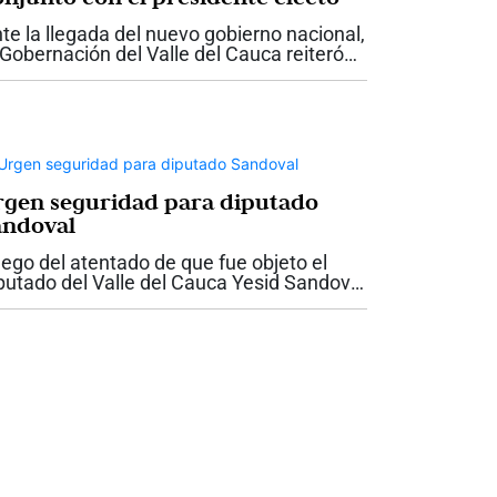
te la llegada del nuevo gobierno nacional,
 Gobernación del Valle del Cauca reiteró
 disposición para trabajar de manera
ticulada con el presidente electo Abelardo
 la Espriella, con el propósito...
rgen seguridad para diputado
andoval
ego del atentado de que fue objeto el
putado del Valle del Cauca Yesid Sandoval
 la antigua vía entre Cali y Yumbo, la
bernadora del Valle, Dilian Francisca Toro
dió garantías de seguridad para el...