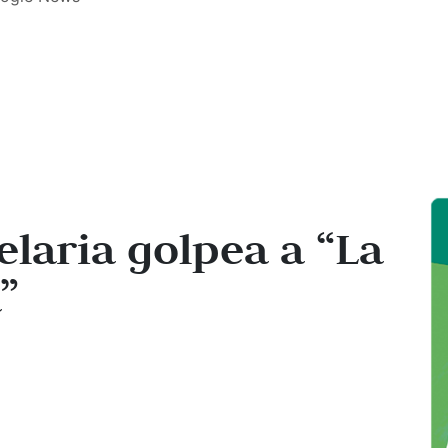
laria golpea a “La
”