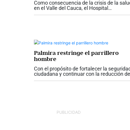
Como consecuencia de la crisis de la salu
en el Valle del Cauca, el Hospital
Universitario del Valle anunció la
suspensión temporal de los servicios
ambulatorios contratados y de las nuevas
atenciones para...
Palmira restringe el parrillero
hombre
Con el propósito de fortalecer la segurida
ciudadana y continuar con la reducción d
los índices de criminalidad, el alcalde de
Palmira, Víctor Manuel Ramos Vergara,
firmó el Decreto No. 142, mediante el...
PUBLICIDAD