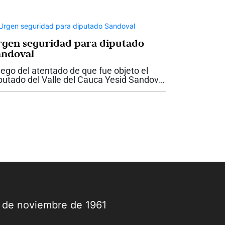
rgen seguridad para diputado
andoval
ego del atentado de que fue objeto el
putado del Valle del Cauca Yesid Sandoval
 la antigua vía entre Cali y Yumbo, la
bernadora del Valle, Dilian Francisca Toro
dió garantías de seguridad para el...
9 de noviembre de 1961