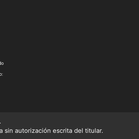
do
o:
.
sin autorización escrita del titular.