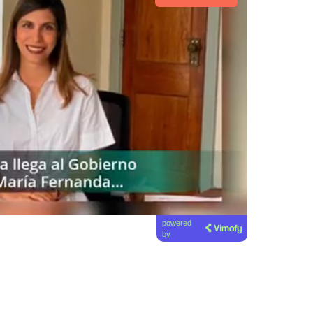
powered
by