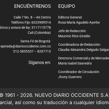
ENCUÉNTRENOS
EQUIPO
Calle 7 No. 8 – 44 Centro
Editora General:
Teléfono Fijo: 6023989514
Rosa María Agudelo Ayerbe
ictos y avisos de ley: 3117115778
Jefe de Redacción:
Cali (Colombia)
Mauricio Ríos Giraldo
Santa Fé de Bogotá:
Coordinadora de Redacción:
epineda@diariooccidente.com.co
Claudia Alexandra Delgado Salga
312-5855537 – 8297713
Directora Comercial y de Mercade
Síganos en:
Maria Isabel Saavedra
Coordinador de Circulación:
Jhony Guerrero
© 1961 - 2026. NUEVO DIARIO OCCIDENTE S.A
rcial, así como su traducción a cualquier idioma 