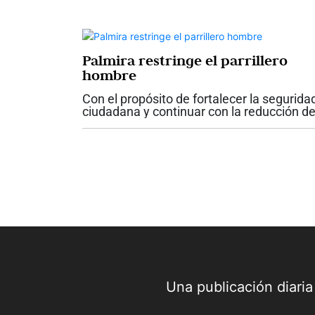
suspensión temporal de los servicios
ambulatorios contratados y de las nuevas
atenciones para...
Palmira restringe el parrillero
hombre
Con el propósito de fortalecer la segurida
ciudadana y continuar con la reducción d
los índices de criminalidad, el alcalde de
Palmira, Víctor Manuel Ramos Vergara,
firmó el Decreto No. 142, mediante el...
Una publicación diari