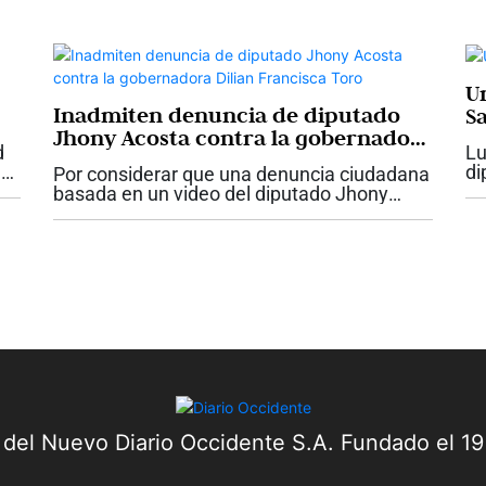
Dios al presidente Abelardo De La Espriella,
con las necesidades urgentes de la...
U
Inadmiten denuncia de diputado
S
Jhony Acosta contra la gobernadora
d
Lu
Dilian Francisca Toro
e
di
Por considerar que una denuncia ciudadana
en
basada en un video del diputado Jhony
go
Acosta “no tenía fundamento”, la Fiscalía
pi
delegada ante la Corte Suprema de Justicia
inadmitió dicha denuncia. Esta es...
a del Nuevo Diario Occidente S.A. Fundado el 1