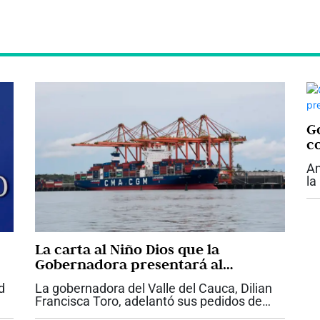
Go
c
An
la
su
ar
De
La carta al Niño Dios que la
Gobernadora presentará al
Presidente Abelardo De La Espriella
d
La gobernadora del Valle del Cauca, Dilian
con proyectos claves para el Valle
Francisca Toro, adelantó sus pedidos de
Navidad y le presentará una carta del Niño