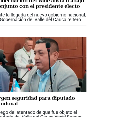
bernación del Valle alista trabajo
onjunto con el presidente electo
te la llegada del nuevo gobierno nacional,
 Gobernación del Valle del Cauca reiteró
 disposición para trabajar de manera
ticulada con el presidente electo Abelardo
 la Espriella, con el propósito...
rgen seguridad para diputado
andoval
ego del atentado de que fue objeto el
putado del Valle del Cauca Yesid Sandoval