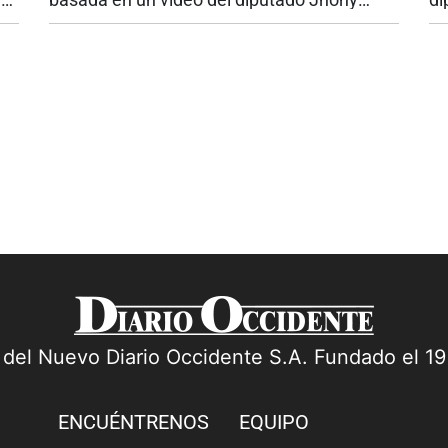
Acosta “no tenía fundamento”, la Fiscalía
en
delegada ante la Corte Suprema de Justicia
go
inadmitió dicha denuncia. Esta es...
pi
a del Nuevo Diario Occidente S.A. Fundado el 1
ENCUÉNTRENOS
EQUIPO