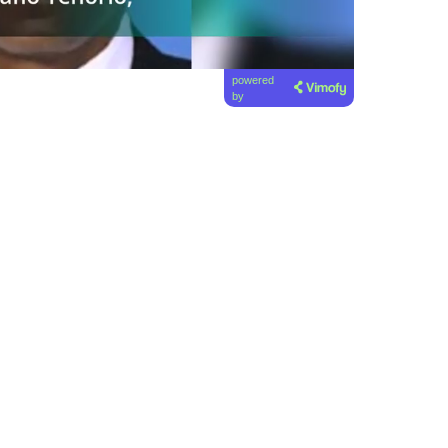
powered
by