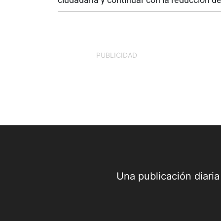
los índices de criminalidad, el alcalde de
Palmira, Víctor Manuel Ramos Vergara,
firmó el Decreto No. 142, mediante el...
PUBLICIDAD
Una publicación diari