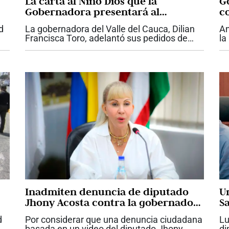
La carta al Niño Dios que la
Go
Gobernadora presentará al
c
Presidente Abelardo De La Espriella
d
La gobernadora del Valle del Cauca, Dilian
An
con proyectos claves para el Valle
Francisca Toro, adelantó sus pedidos de
la
Navidad y le presentará una carta del Niño
su
Dios al presidente Abelardo De La Espriella,
ar
con las necesidades urgentes de la...
De
Inadmiten denuncia de diputado
U
Jhony Acosta contra la gobernadora
S
Dilian Francisca Toro
d
Por considerar que una denuncia ciudadana
Lu
e
basada en un video del diputado Jhony
di