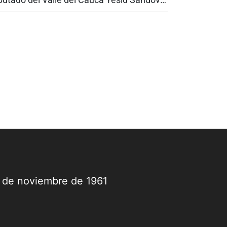
 la antigua vía entre Cali y Yumbo, la
bernadora del Valle, Dilian Francisca Toro
dió garantías de seguridad para el...
9 de noviembre de 1961