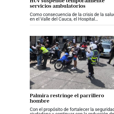
HUV suspende temporalmente
servicios ambulatorios
Como consecuencia de la crisis de la salu
en el Valle del Cauca, el Hospital
Universitario del Valle anunció la
suspensión temporal de los servicios
ambulatorios contratados y de las nuevas
atenciones para...
Palmira restringe el parrillero
hombre
Con el propósito de fortalecer la segurida
ciudadana y continuar con la reducción d