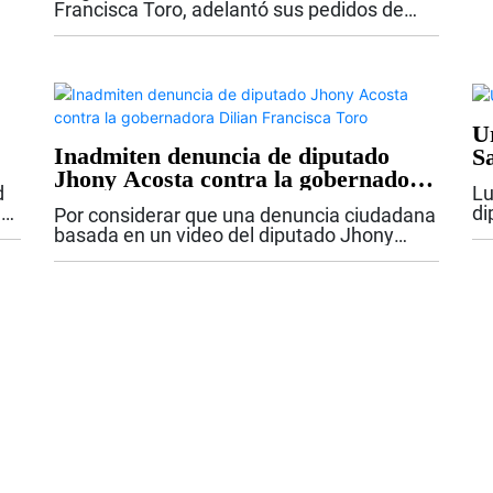
Francisca Toro, adelantó sus pedidos de
Navidad y le presentará una carta del Niño
Dios al presidente Abelardo De La Espriella,
con las necesidades urgentes de la...
U
Inadmiten denuncia de diputado
S
Jhony Acosta contra la gobernadora
d
Lu
Dilian Francisca Toro
e
di
Por considerar que una denuncia ciudadana
en
basada en un video del diputado Jhony
go
Acosta “no tenía fundamento”, la Fiscalía
pi
delegada ante la Corte Suprema de Justicia
inadmitió dicha denuncia. Esta es...