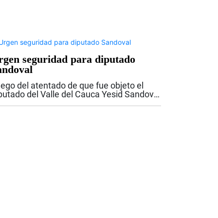
rgen seguridad para diputado
andoval
ego del atentado de que fue objeto el
putado del Valle del Cauca Yesid Sandoval
 la antigua vía entre Cali y Yumbo, la
bernadora del Valle, Dilian Francisca Toro
dió garantías de seguridad para el...