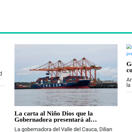
Go
co
d
An
la
su
ar
De
La carta al Niño Dios que la
Gobernadora presentará al
Presidente Abelardo De La Espriella
La gobernadora del Valle del Cauca, Dilian
con proyectos claves para el Valle