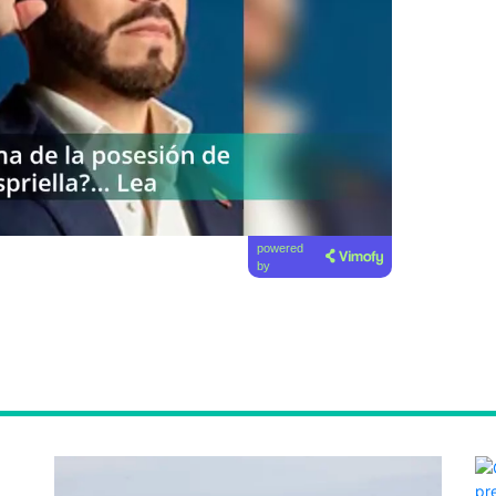
powered
by