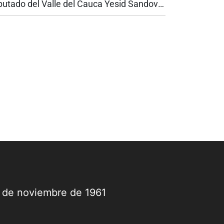
putado del Valle del Cauca Yesid Sandoval
 la antigua vía entre Cali y Yumbo, la
bernadora del Valle, Dilian Francisca Toro
dió garantías de seguridad para el...
9 de noviembre de 1961