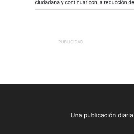
ciudadana y continuar con la reducción d
los índices de criminalidad, el alcalde de
Palmira, Víctor Manuel Ramos Vergara,
firmó el Decreto No. 142, mediante el...
PUBLICIDAD
Una publicación diari