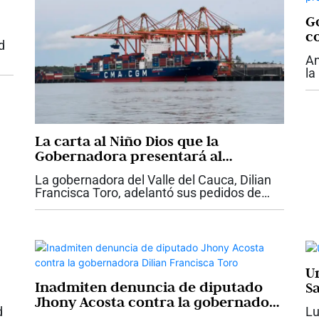
Go
c
d
An
la
su
ar
De
La carta al Niño Dios que la
Gobernadora presentará al
Presidente Abelardo De La Espriella
La gobernadora del Valle del Cauca, Dilian
con proyectos claves para el Valle
Francisca Toro, adelantó sus pedidos de
Navidad y le presentará una carta del Niño
Dios al presidente Abelardo De La Espriella,
con las necesidades urgentes de la...
U
Inadmiten denuncia de diputado
S
Jhony Acosta contra la gobernadora
d
Lu
Dilian Francisca Toro