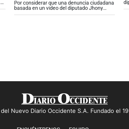
e
di
Por considerar que una denuncia ciudadana
en
basada en un video del diputado Jhony
go
Acosta “no tenía fundamento”, la Fiscalía
pi
delegada ante la Corte Suprema de Justicia
inadmitió dicha denuncia. Esta es...
a del Nuevo Diario Occidente S.A. Fundado el 1