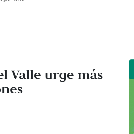
l Valle urge más
ones