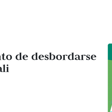
nto de desbordarse
li