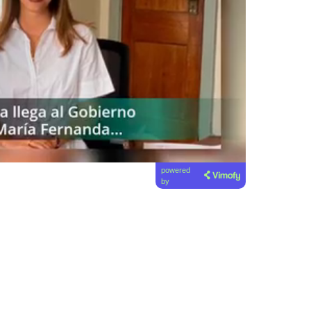
powered
by