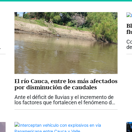
Bl
fl
Co
de
 34
pr
Va
es
El río Cauca, entre los más afectados
por disminución de caudales
Ante el déficit de lluvias y el incremento de
los factores que fortalecen el fenómeno de
El Niño, el Ideam alertó sobre la disminución
progresiva y generalizada de los niveles y
caudales de varios ríos,...