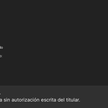
do
o:
.
sin autorización escrita del titular.