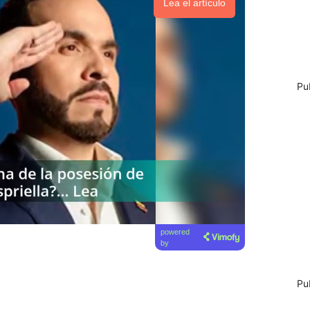
Lea el artículo
Pu
powered
by
Pu