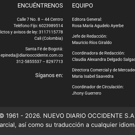
ENCUÉNTRENOS
EQUIPO
Calle 7 No. 8 – 44 Centro
Editora General:
Teléfono Fijo: 6023989514
Rosa María Agudelo Ayerbe
ictos y avisos de ley: 3117115778
Jefe de Redacción:
Cali (Colombia)
Mauricio Ríos Giraldo
Santa Fé de Bogotá:
Coordinadora de Redacción:
epineda@diariooccidente.com.co
Claudia Alexandra Delgado Salga
312-5855537 – 8297713
Directora Comercial y de Mercade
Síganos en:
Maria Isabel Saavedra
Coordinador de Circulación:
Jhony Guerrero
© 1961 - 2026. NUEVO DIARIO OCCIDENTE S.A
rcial, así como su traducción a cualquier idioma 