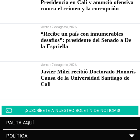
Presidencia en Cali y anunció ofensiva
contra el crimen y la corrupción
viernes 7 de agosto, 2026
“Recibe un país con innumerables
desafíos”: presidente del Senado a De
la Espriella
viernes 7 de agosto, 2026
Javier Milei recibió Doctorado Honoris
Causa de la Universidad Santiago de
Cali
¡SUSCRÍBETE A NUESTRO BOLETÍN DE NOTICIAS!
PAUTA AQUÍ
POLÍTICA
▼