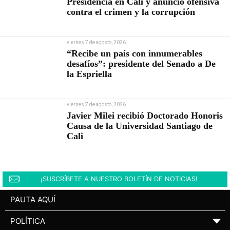
Presidencia en Cali y anunció ofensiva
contra el crimen y la corrupción
viernes 7 de agosto, 2026
“Recibe un país con innumerables
desafíos”: presidente del Senado a De
la Espriella
viernes 7 de agosto, 2026
Javier Milei recibió Doctorado Honoris
Causa de la Universidad Santiago de
Cali
¡SUSCRÍBETE A NUESTRO BOLETÍN DE NOTICIAS!
PAUTA AQUÍ
POLÍTICA
▼