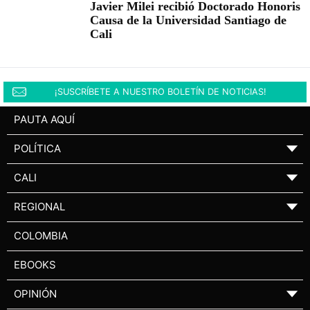
Javier Milei recibió Doctorado Honoris
Causa de la Universidad Santiago de
Cali
¡SUSCRÍBETE A NUESTRO BOLETÍN DE NOTICIAS!
PAUTA AQUÍ
POLÍTICA
▼
CALI
▼
REGIONAL
▼
COLOMBIA
EBOOKS
OPINIÓN
▼