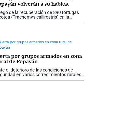
opayán volverán a su hábitat
ego de la recuperación de 890 tortugas
cotea (Trachemys callirostris) en la
rminal de Transportes de Popayán
alizada por personal de la Corporación
tónoma Regional del Cauca CRC y la
licía,...
lerta por grupos armados en zona
ural de Popayán
te el deterioro de las condiciones de
guridad en varios corregimientos rurales
 Popayán, la Personería de la capital
ucana advirtió que la situación podría
ravarse en esta región y cuestionó...