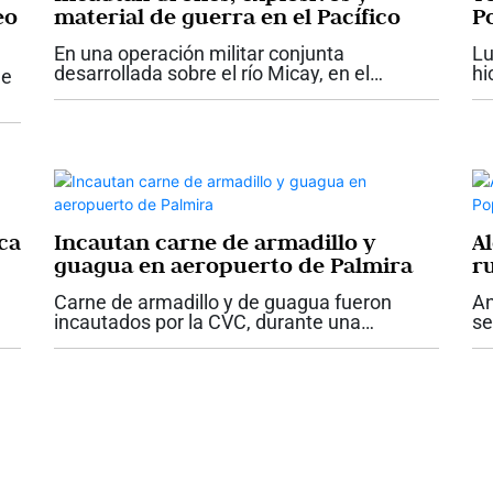
eo
material de guerra en el Pacífico
P
En una operación militar conjunta
Lu
el
desarrollada sobre el río Micay, en el
hi
ue
departamento del Cauca, la Armada de
Te
Colombia reportó la ubicación e inutilización
re
to
de dos depósitos ilegales que pertenecerían
Au
bre
al...
Po
ca
Incautan carne de armadillo y
A
guagua en aeropuerto de Palmira
r
Carne de armadillo y de guagua fueron
An
incautados por la CVC, durante una
se
,
inspección a equipajes de un vuelo
de
e
procedente de Bahía Solano, Chocó. La
ca
..
autoridad ambiental informó que halló 2.5
ag
kilogramos de...