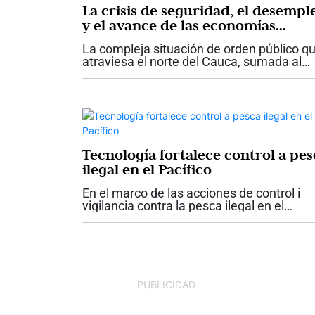
La crisis de seguridad, el desempl
y el avance de las economías
ilegales amenazan la estabilidad d
La compleja situación de orden público q
sur del Valle y el norte del Cauca
atraviesa el norte del Cauca, sumada al
aumento del desempleo, el fortalecimien
de las economías ilegales y la incertidum
que enfrenta el sector empresarial,...
Tecnología fortalece control a pes
ilegal en el Pacífico
En el marco de las acciones de control i
vigilancia contra la pesca ilegal en el
Pacífico Este tropical, durante el año 2026
el Centro de Monitoreo y Conocimiento d
Áreas Marinas Protegidas (CMC) Yubarta.
PUBLICIDAD