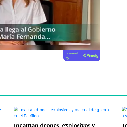
powered
by
Incautan drones, explosivos y
T