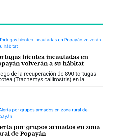
ortugas hicotea incautadas en
opayán volverán a su hábitat
ego de la recuperación de 890 tortugas
cotea (Trachemys callirostris) en la
rminal de Transportes de Popayán
alizada por personal de la Corporación
tónoma Regional del Cauca CRC y la
licía,...
lerta por grupos armados en zona
ural de Popayán