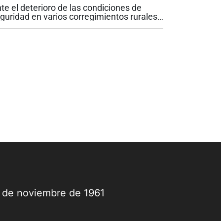
te el deterioro de las condiciones de
guridad en varios corregimientos rurales
 Popayán, la Personería de la capital
ucana advirtió que la situación podría
ravarse en esta región y cuestionó...
9 de noviembre de 1961