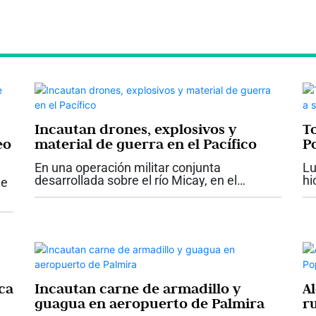
Incautan drones, explosivos y
T
eo
material de guerra en el Pacífico
P
En una operación militar conjunta
Lu
el
desarrollada sobre el río Micay, en el
hi
ue
departamento del Cauca, la Armada de
Te
Colombia reportó la ubicación e inutilización
re
to
de dos depósitos ilegales que pertenecerían
Au
bre
al...
Po
ca
Incautan carne de armadillo y
A
guagua en aeropuerto de Palmira
r