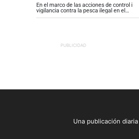
En el marco de las acciones de control i
vigilancia contra la pesca ilegal en el
Pacífico Este tropical, durante el año 2026
el Centro de Monitoreo y Conocimiento d
Áreas Marinas Protegidas (CMC) Yubarta.
PUBLICIDAD
Una publicación diari