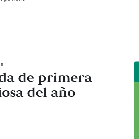
es
ada de primera
iosa del año