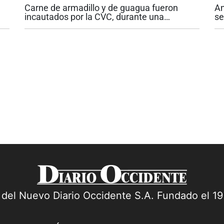
Carne de armadillo y de guagua fueron
An
incautados por la CVC, durante una
se
,
inspección a equipajes de un vuelo
de
e
procedente de Bahía Solano, Chocó. La
ca
..
autoridad ambiental informó que halló 2.5
ag
kilogramos de...
a del Nuevo Diario Occidente S.A. Fundado el 1