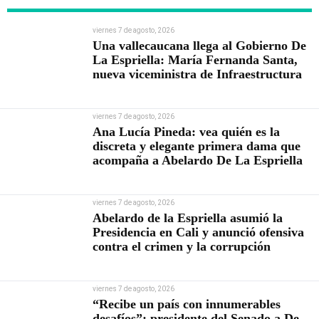
viernes 7 de agosto, 2026
Una vallecaucana llega al Gobierno De
La Espriella: María Fernanda Santa,
nueva viceministra de Infraestructura
viernes 7 de agosto, 2026
Ana Lucía Pineda: vea quién es la
discreta y elegante primera dama que
acompaña a Abelardo De La Espriella
viernes 7 de agosto, 2026
Abelardo de la Espriella asumió la
Presidencia en Cali y anunció ofensiva
contra el crimen y la corrupción
viernes 7 de agosto, 2026
“Recibe un país con innumerables
desafíos”: presidente del Senado a De