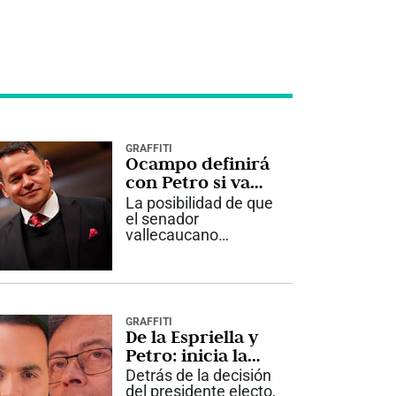
GRAFFITI
Ocampo definirá
con Petro si va
por la Alcaldía de
La posibilidad de que
Cali
el senador
vallecaucano
Alejandro Ocampo
renuncie a su curul
para aspirar a la
Alcaldía de Cali sigue
completamente
GRAFFITI
abierta. Aunque
De la Espriella y
recientemente
Petro: inicia la
asumió como
disputa por Cali
Detrás de la decisión
senador para el
del presidente electo,
periodo...