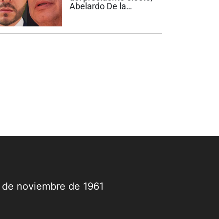
Abelardo De la
Espriella, de
posesionarse el
próximo 7 de agosto
en Cali, y de la férrea
oposición del
petrismo -
encabezada por el
presidente Gustavo
Petro-, a...
9 de noviembre de 1961