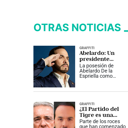
OTRAS NOTICIAS
GRAFFITI
Abelardo: Un
presidente
diferente
La posesión de
Abelardo De la
Espriella como
presidente de
Colombia en Cali no
es solamente un
hecho histórico por
romper una tradición
GRAFFITI
de más de dos siglos
¿El Partido del
que concentró este
Tigre es una
acto exclusivamente
amenaza para el
Parte de los roces
en...
partido de Uribe?
que han comenzado