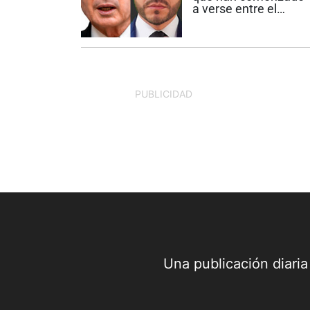
a verse entre el
Centro Democrático,
partido liderado por e
expresidente Álvaro
Uribe Vélez, y el
movimiento
Defensores de la
PUBLICIDAD
Patria, creado por el
presidente electo...
Una publicación diari