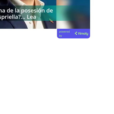
powered
by