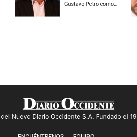
Gustavo Petro como
presidente de
l
Colombia, que inicia
este viernes rumbo a
Cuba, volvió a
alimentar las
especulaciones sobre
cuál será su futuro
político y personal
cuando...
a del Nuevo Diario Occidente S.A. Fundado el 1
ENCUÉNTRENOS
EQUIPO