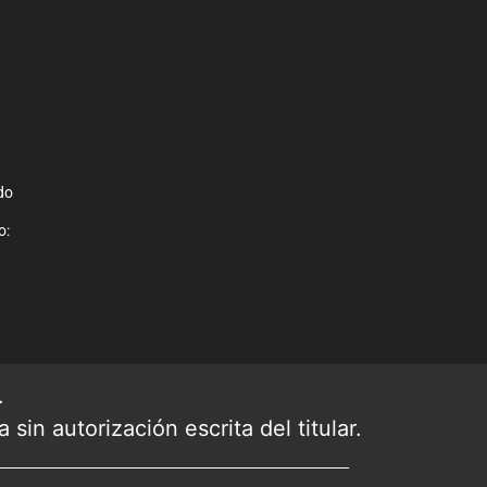
do
o:
.
sin autorización escrita del titular.