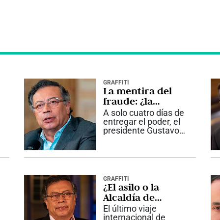
GRAFFITI
La mentira del
fraude: ¿la
estrategia de
A solo cuatro días de
Petro para 2027?
entregar el poder, el
presidente Gustavo
Petro volvió a insistir
en que hubo fraude
en las elecciones
presidenciales. Lo
hizo nuevamente sin
GRAFFITI
presentar pruebas
¿El asilo o la
concluyentes y...
Alcaldía de
Bogotá? Los
El último viaje
caminos de Petro
internacional de