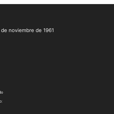
9 de noviembre de 1961
do
o: