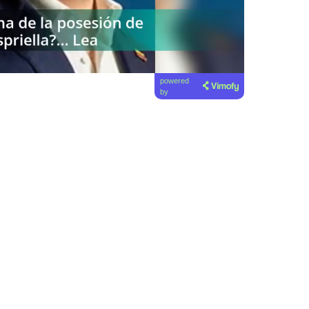
powered
by