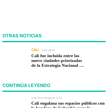
OTRAS NOTICIAS
CALI
2026-08-05
Cali fue incluida entre las
nueve ciudades priorizadas
de la Estrategia Nacional de
Seguridad del Gobierno de
Abelardo De la Espriella
CONTINÚA LEYENDO
miércoles 5 de agosto, 2026
Cali engalana sus espacios públicos con
la bandera de Colombia para la