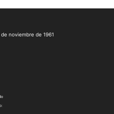
9 de noviembre de 1961
do
o: