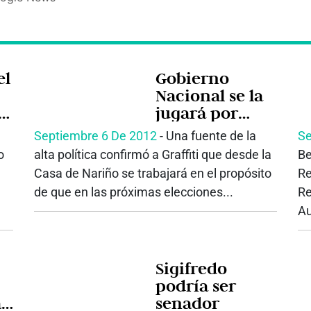
el
Gobierno
Nacional se la
l
jugará por
eliminación de
Septiembre 6 De 2012
‐ Una fuente de la
Se
Vicepresidencia
o
alta política confirmó a Graffiti que desde la
Be
Casa de Nariño se trabajará en el propósito
Re
de que en las próximas elecciones...
Re
Au
Sigifredo
podría ser
a
senador