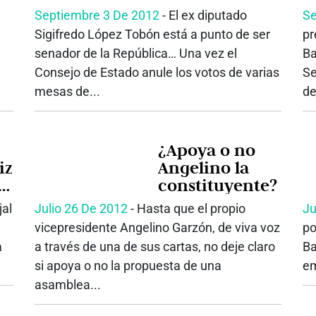
Septiembre 3 De 2012
‐ El ex diputado
Se
la
Sigifredo López Tobón está a punto de ser
pr
li
senador de la República… Una vez el
Ba
Consejo de Estado anule los votos de varias
Se
mesas de...
de
¿Apoya o no
iz
Angelino la
á
constituyente?
jal
Julio 26 De 2012
‐ Hasta que el propio
Ju
vicepresidente Angelino Garzón, de viva voz
po
a
a través de una de sus cartas, no deje claro
Ba
ca
si apoya o no la propuesta de una
em
asamblea...