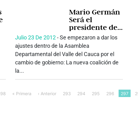
s
Mario Germán
e
Será el
presidente de
la Asamblea en
Julio 23 De 2012
‐ Se empezaron a dar los
2013
ajustes dentro de la Asamblea
Departamental del Valle del Cauca por el
cambio de gobierno: La nueva coalición de
la...
298
« Primera
‹ Anterior
293
294
295
296
297
2