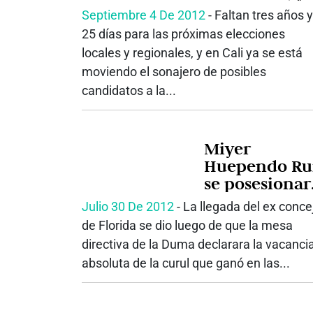
hay lista de
Septiembre 4 De 2012
‐ Faltan tres años y
candidatos a 
25 días para las próximas elecciones
Alcaldía de Ca
locales y regionales, y en Cali ya se está
moviendo el sonajero de posibles
candidatos a la...
Miyer
Huependo Ru
se posesionar
hoy como
Julio 30 De 2012
‐ La llegada del ex conce
diputado a la
de Florida se dio luego de que la mesa
Asamblea del
directiva de la Duma declarara la vacanci
Valle del Cau
absoluta de la curul que ganó en las...