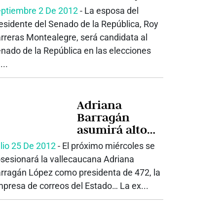
la Alcaldía de
ptiembre 2 De 2012
‐ La esposa del
Buenaventura
esidente del Senado de la República, Roy
rreras Montealegre, será candidata al
nado de la República en las elecciones
...
Adriana
Barragán
asumirá alto
cargo nacional
lio 25 De 2012
‐ El próximo miércoles se
sesionará la vallecaucana Adriana
rragán López como presidenta de 472, la
presa de correos del Estado… La ex...