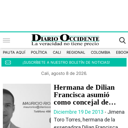
PAUTA AQUÍ
POLÍTICA
CALI
REGIONAL
COLOMBIA
EBOO
¡SUSCRÍBETE A NUESTRO BOLETÍN DE NOTICIAS!
Cali, agosto 8 de 2026.
Hermana de Dilian
Francisca asumió
como concejal de
Bogotá
Diciembre 19 De 2013
‐ Jimena
Toro Torres, hermana de la
exsenadora Dilian Francisca